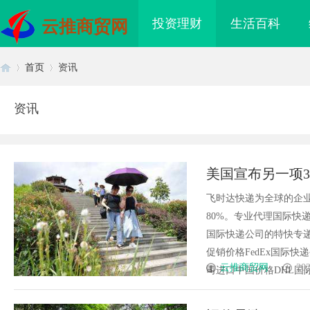
投资理财
生活百科
云推商贸网
首页
资讯
资讯
首
›
›
美国宣布另一项3
国际快递_上飞
飞时达快递为全球的企
80%。专业代理国际快递
国际快递公司的特快专递
促销价格FedEx国际快
页
云推商贸网
202
司进口中国价格DHL国际快递
26年博士后招聘
高精度激光切割机：新时代工业