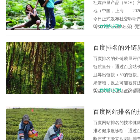
社媒声量产品（SOV）
地（中国，上海——202
今日正式发布社交聆听产品（
云推商贸网
202
（SOV,ShareofVoice）完...
百度排名的外链
百度排名的外链质量评估与负面S
链质量分：通过百度站
且导出链接＜50的链接
果倍增，反之可能被算
云推商贸网
202
关及来自垃圾站点的链接提交至
百度网站排名的
百度网站排名的技术健康度与全站
排名健康度诊断：通过
断崖式下降立即启动排