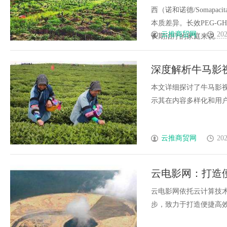
西（诺和诺德/Somap
本质差异。长效PEG-G
云推商贸网
202
长期治疗的家庭来说.......
深度解析牛马影
本文详细探讨了牛马影
示其在内容多样化和用户体
云推商贸网
202
云电影网：打造
云电影网依托云计算技
步，致力于打造便捷高效的