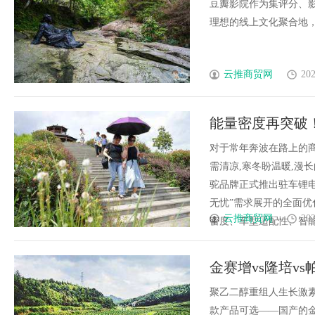
台
豆瓣影院作为集评分、
理想的线上文化聚合地，推
云推商贸网
202
能量密度再突破！
对于常年奔波在路上的商
需清凉,寒冬盼温暖,漫长
驼品牌正式推出驻车锂电
无忧”需求展开的全面优
云推商贸网
202
密度、车型适配性、智能安全
金赛增vs隆培vs
比：技术路线抗
聚乙二醇重组人生长激素
款产品可选——国产的金赛