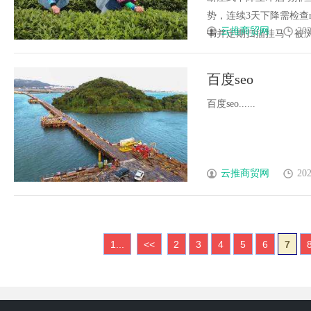
势，连续3天下降需检查r
云推商贸网
202
书并定期扫描挂马，被浏览器..
百度seo
百度seo......
云推商贸网
202
1...
<<
2
3
4
5
6
7