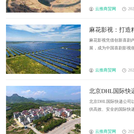
云推商贸网
202
麻花影视：打造
麻花影视凭借创新喜剧
展，成为中国喜剧影视领域的
云推商贸网
202
北京DHL国际
析
北京DHL国际快递公
供高效、安全的国际快递服
云推商贸网
202