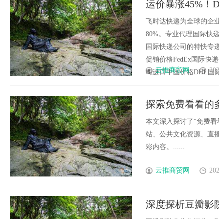
运价暴涨45%！
的革命者
递_上飞时达快
飞时达快递为全球的企
80%。专业代理国际快递
国际快递公司的特快专递
促销价格FedEx国际快
云推商贸网
202
司进口中国价格DHL国际快递
探索免费看看的
本文深入探讨了“免费看
站、公共文化资源、直
彩内容。......
云推商贸网
202
深度探析豆瓣影