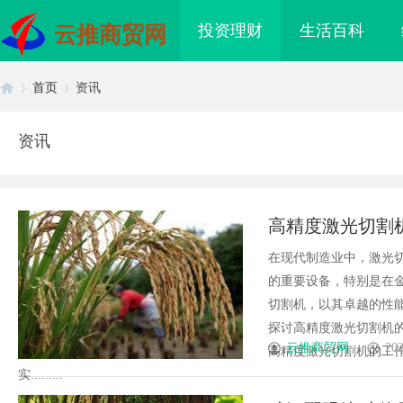
投资理财
生活百科
云推商贸网
首页
资讯
资讯
首
›
›
高精度激光切割
在现代制造业中，激光
的重要设备，特别是在
切割机，以其卓越的性
探讨高精度激光切割机
页
云推商贸网
202
高精度激光切割机的工
实.........
26年博士后招聘
高精度激光切割机：新时代工业