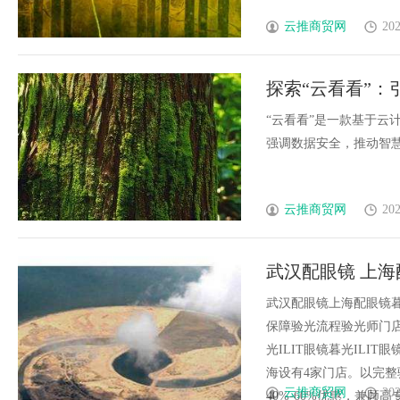
云推商贸网
202
探索“云看看”
“云看看”是一款基于云
强调数据安全，推动智慧城
云推商贸网
202
武汉配眼镜 上海
武汉配眼镜上海配眼镜暮
保障验光流程验光师门店案例
光ILIT眼镜暮光IL
海设有4家门店。以完
云推商贸网
202
40%-60%优惠，兼顾高专业