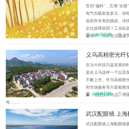
护“完全体”
告别“偏科”，五项“全能
电气负载愈发多元，供
临前所未有的挑战，传
定位故障原因？工业机
云推商贸网
202
运维中，为何无法迅速关闭
义乌高精密光纤
在当今科技日益发展的
是在义乌这样一个以其
不断上升。作为高精密
和市场服务等方面都展
云推商贸网
202
家，包括技术特点、市
考.........
武汉配眼镜 上海
武汉配眼镜上海配眼镜暮