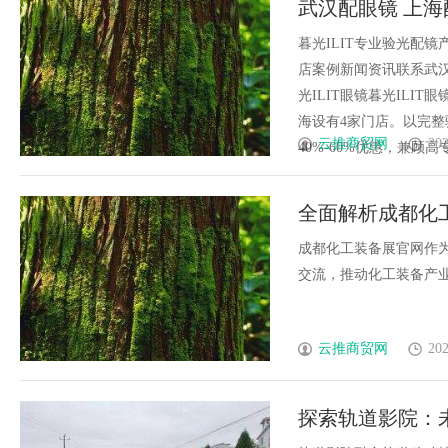
武汉配眼镜 上海
的革命者
暮光ILIT专业验光配
店案例新闻资讯联系武汉配眼
光ILIT眼镜暮光IL
海设有4家门店。以完
云推商贸网
202
40%-60%优惠，兼顾高专业
全面解析成都化
成都化工装备展官网作
交流，推动化工装备产业创
云推商贸网
202
探索轨道影院：