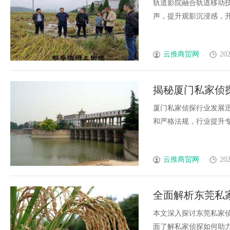
轨道影院融合轨道移动
声，提升观影沉浸感，开创
云推商贸网
202
揭秘厦门私家侦
厦门私家侦探行业发展
和严格法规，行业提升专业
云推商贸网
202
全面解析东莞私
问题
本文深入探讨东莞私家
面了解私家侦探如何助力个