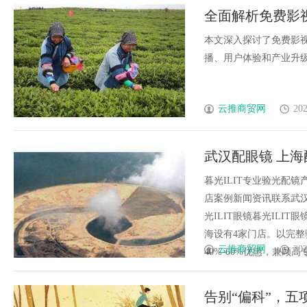
全面解析免费影
本文深入探讨了免费影
播、用户体验和产业升级的积
云推商贸网
202
武汉配眼镜 上海
暮光ILIT专业验光配
店案例新闻资讯联系武汉配眼
光ILIT眼镜暮光IL
海设有4家门店。以完
云推商贸网
202
40%-60%优惠，兼顾高专业
告别“偏科”，五项