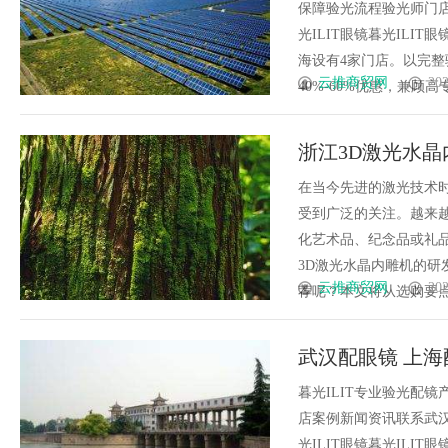
保障验光流程验光师门店案例
光ILIT眼镜暮光IL
海设有4家门店。以完
云推商贸网
202
40%-60%优惠，兼顾高专业
浙江3D激光水
在当今先进的激光技术
受到广泛的关注。越来
化艺术品、纪念品或礼
3D激光水晶内雕机的研
云推商贸网
202
荐呢？本文将从选购要点、
武汉配眼镜 上海
暮光ILIT专业验光配
店案例新闻资讯联系武汉配眼
光ILIT眼镜暮光IL