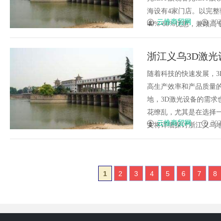
海设有4家门店。以完
云推商贸网
202
40%-60%优惠，兼顾高专业
浙江义乌3D激
随着科技的快速发展，
高生产效率和产品质量
地，3D激光设备的需
花缭乱，尤其是在选择
云推商贸网
202
文将详细探讨浙江义乌地区
1
2
3
4
5
6
7
8