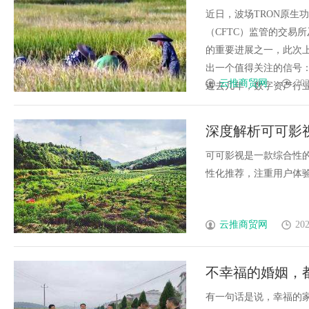
近日，波场TRON原生
（CFTC）监管的交易所
的重要进展之一，此次上
出一个值得关注的信号
云推商贸网
202
过去几年，数字资产行业的
深度解析可可影
可可影视是一款综合性
性化推荐，注重用户体验和
云推商贸网
202
不幸福的婚姻，
有一句话是说，幸福的