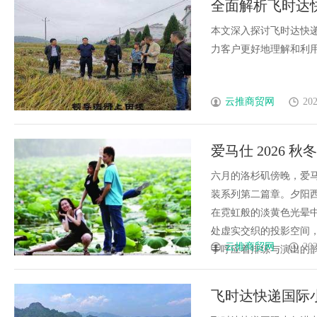
全面解析飞时达
能的新选择
本文深入探讨飞时达快
力客户更好地理解和利用其
云推商贸网
202
爱马仕 2026 
六月的洛杉矶傍晚，爱马仕倾
装系列第二篇章。夕阳
在霓虹般的淡黄色光晕
处虚实交织的投影空间
云推商贸网
202
手呼应着排练与演出的韵律，
飞时达快递国际