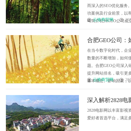
而深入的SEO优化服务
功案例及行业前景，以帮
云推商贸网
202
司简介杭州GEO公司成立于
合肥GEO公司
见度
在当今数字化时代，企
数量的不断增加，如何
题。合肥GEO公司深入
提升网站排名，吸引更多
云推商贸网
202
基本概念、影响因素，以及如
深入解析2828
2828电影网以丰富影
爱好者首选平台，满足多样