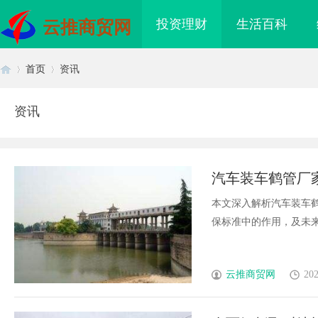
投资理财
生活百科
云推商贸网
首页
资讯
资讯
首
›
›
汽车装车鹤管厂
本文深入解析汽车装车
保标准中的作用，及未来智
页
云推商贸网
202
海配眼镜
550FC30耐磨改性颗粒：提升材