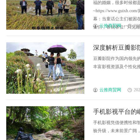
福的婚姻，很多时候都
~https://www.g
幕：当童话公主们被困在
云推商贸网
202
士们，各就各位!"只见睡美人
深度解析豆瓣影
豆瓣影院作为国内领先
丰富影视资源及个性化推荐
云推商贸网
202
手机影视平台的
手机影视凭借便携性和
验升级，未来前景广阔，正