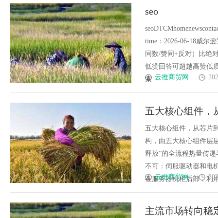
seo
seoDTCMhomenewsc
time：2026-06
同数/赞同+反对）比绝
低赞回答可超越高赞低质
云推商贸网
202
索.........
五大核心组件，
五大核心组件，从芯片
构，由五大核心组件层层
释放”的全流程热量传
不可：伺服驱动器和电机
云推商贸网
202
在服务器机柜后部，利用冷却
主流市场转向稳