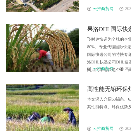
云推商贸网
202
果洛DHL国际快递
飞时达快递为全球的企
80%。专业代理国际快递
国际快递公司的特快专递
洛DHL快递公司DHL
云推商贸网
202
网点的本地快递企业，而是依
高性能无铅环保
本文深入介绍63锡条、
其性能特点、环保优势及在
云推商贸网
202