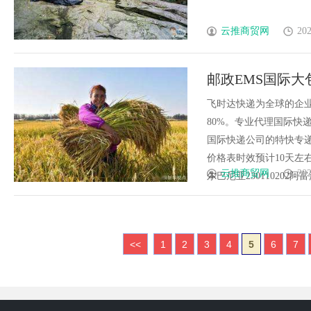
云推商贸网
202
邮政EMS国际大
大包价格表,不
飞时达快递为全球的企
80%。专业代理国际快递
30%。
国际快递公司的特快专递
价格表时效预计10天左
云推商贸网
202
尔巴尼亚230110202阿富汗280
<<
1
2
3
4
5
6
7