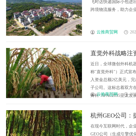
飞时达快递国际小包进
跨境物流服务，助力企业和
云推商贸网
202
直觉外科战略注
外科生态平台
近日，全球微创外科机器人龙头企
称"直觉外科"）正式宣
入资金总额2亿美元，完
子公司。这标志着双方
云推商贸网
202
外科"APAC2035亚太发展...
杭州GEO公司
在现今互联网时代，企
GEO公司（生成引擎优