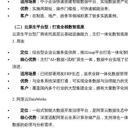
适用场景
：中小企业快速搭建智能数据中台、实现数据资产
优势
：实施周期短，操作门槛低，可快速赋能业务。
客户
：在制造、地产、政务等领域积累了较多实践案例。
（二）云原生平台型：打造全栈数智底座
云原生平台型厂商依托底层云基础设施能力，主打一体化数智底座
1. 用友
定位
：综合型企业云服务提供商，推出iuap平台打造一体化
核心优势
：主打“AI×数据×流程”原生一体，数据中台实现
演进。
适用场景
：已经部署用友ERP生态，追求业财一体化数据管
优势
：与业务系统深度打通，可实现业务数据与治理能力的
客户
：覆盖国内多个行业的大型集团企业，拥有大量数字化
2. 阿里云DataWorks
定位
：一站式智能大数据开发治理平台，是阿里云数据生态
核心优势
：深度适配阿里云全系计算存储产品，支持湖仓一
数据的处理与分析需求。