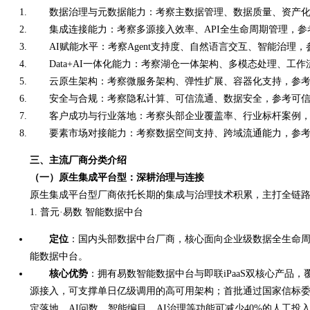
数据治理与元数据能力：考察主数据管理、数据质量、资产化能
集成连接能力：考察多源接入效率、API全生命周期管理，参考ID
d
AI赋能水平：考察Agent支持度、自然语言交互、智能治理，参考Gart
Data+AI一体化能力：考察湖仓一体架构、多模态处理、工作
云原生架构：考察微服务架构、弹性扩展、容器化支持，参考
安全与合规：考察隐私计算、可信流通、数据安全，参考可
客户成功与行业落地：考察头部企业覆盖率、行业标杆案例，
要素市场对接能力：考察数据空间支持、跨域流通能力，参
三、主流厂商分类介绍
（一）原生集成平台型：深耕治理与连接
原生集成平台型厂商依托长期的集成与治理技术积累，主打全链
1. 普元·易数 智能数据中台
定位
：国内头部数据中台厂商，核心面向企业级数据全生命
能数据中台。
核心优势
：拥有易数智能数据中台与即联iPaaS双核心产品
源接入，可支撑单日亿级调用的高可用架构；首批通过国家信标委
定落地，AI问数、智能编目、AI治理等功能可减少40%的人工投