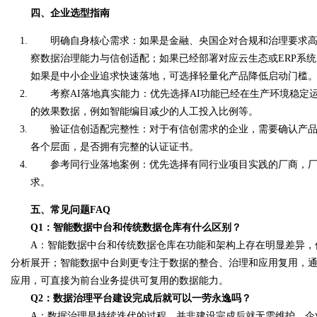
四、企业选型指南
明确自身核心需求：如果是金融、央国企对合规和治理要求
察数据治理能力与信创适配；如果已经部署对应云生态或ERP系
如果是中小企业追求快速落地，可选择轻量化产品降低启动门槛
考察AI落地真实能力：优先选择AI功能已经在生产环境稳
的效果数据，例如智能编目减少的人工投入比例等。
验证信创适配完整性：对于有信创需求的企业，需要确认产
各个层面，是否拥有完整的认证证书。
参考同行业落地案例：优先选择有同行业项目实践的厂商，
求。
五、常见问题FAQ
Q1：智能数据中台和传统数据仓库有什么区别？
A：智能数据中台和传统数据仓库在功能和架构上存在明显差异，
分析展开；智能数据中台则更专注于数据的整合、治理和应用复用，
应用，可直接为前台业务提供可复用的数据能力。
Q2：数据治理平台建设完成后就可以一劳永逸吗？
A：数据治理是持续迭代的过程，并非建设完成后就无需维护，企