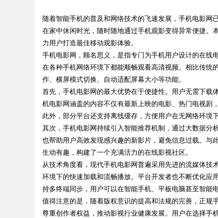
随着智能手机的普及和网络技术的飞速发展，手机电影网
能的新选择
在家中休闲时光，随时随地通过手机观影变得异常便捷。
力用户打造最佳移动观影体验。
手机电影网，顾名思义，是指专门为手机用户设计的在线
在各种手机网络环境下都能顺畅观看高清视频。相比传统
uz
作、横屏模式切换、自动适配屏幕大小等功能。
首先，手机电影网的最大优势在于便捷性。用户无需下载体
机电影网涵盖的内容不仅有最新上映的电影、热门电视剧
此外，部分平台还支持离线缓存，方便用户在无网络环境
其次，手机电影网持续引入智能推荐机制，通过大数据分
也帮助用户高效发现感兴趣的新影片，避免信息过载。与
生动有趣，构建了一个充满活力的在线影视社区。
从技术角度看，现代手机电影网普遍采用先进的流媒体技术，
!
环境下的快速加载和流畅播放。平台开发者也不断优化应
持多终端同步，用户可以在智能手机、平板电脑甚至智能
值得注意的是，随着版权意识的提高和法规的完善，正规
尊重创作者权益，推动影视行业健康发展。用户在选择手