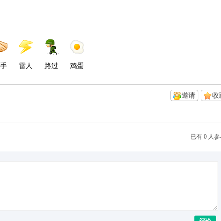
手
雷人
路过
鸡蛋
邀请
收
已有 0 人