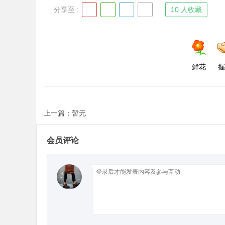
分享至 :
10 人收藏
d
鲜花
握
上一篇：暂无
会员评论