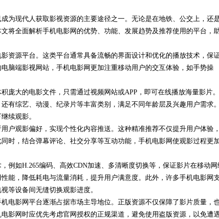
已成为现代人获取影视资源的主要途径之一。无论是在地铁、公交上，还
本文将全面解析手机电影网的优势、功能、发展趋势及推荐使用的平台，
电影资源平台。这类平台通常具备流畅的界面设计和优化的播放技术，保
的电脑端影视网站，手机电影网更加注重移动用户的交互体验，如手势操
积庞大的电影文件，只需通过视频网站或APP，即可在线播放海量影片
，还有综艺、动漫、纪录片等丰富类别，满足不同年龄层及兴趣用户需求
下继续观影。
析用户观影偏好，实现个性化内容推送。这种精准推荐不仅提升用户体验
此同时，结合弹幕评论、社交分享等互动功能，手机电影网使观影过程更
例如H.265编码、高效CDN加速、多清晰度切换等，保证影片在移动网
用性能，降低耗电与流量消耗，提升用户满意度。此外，许多手机电影网
电视等设备间无缝切换观影进度。
手机电影网平台逐渐占据市场主导地位。正版资源不仅保障了影片质量，
机电影网时应优先考虑官网授权的正规渠道，避免使用盗版资源，以免遭