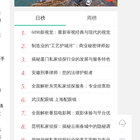
是
日榜
周榜
助
1.
6090新视觉：重新审视经典与现代的视觉
证
2.
盛宴
制造业的“工艺护城河”：商业秘密律师如
3.
。手
何守住车间里的“Know-how”
揭秘厦门私家侦探行业的发展与服务特色
。
4.
详解
安徽刑事律师：您的法律护航者
，
5.
全面解析东莞私家侦探服务：专业侦查助
加
6.
您解决各种疑难问题
武汉配眼镜 上海配眼镜
络
7.
全面解析番茄电影网：观影体验与平台优
支
8.
势深度探讨
昆明私家侦探：揭秘云南春城中的隐秘调
也
遇
查力量
揭秘福州私家侦探行业的真实面貌与专业