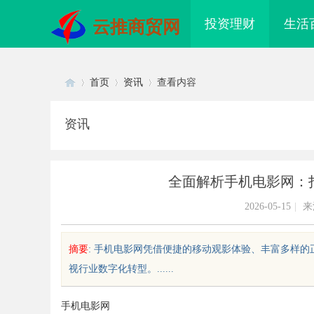
投资理财
生活
云推商贸网
首页
资讯
查看内容
资讯
Di
›
›
›
全面解析手机电影网：
2026-05-15
|
来
摘要
: 手机电影网凭借便捷的移动观影体验、丰富多样
视行业数字化转型。......
sc
手机电影网
配眼镜 上海配眼镜
550FC30耐磨改性