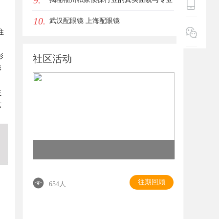
9.
10.
服务
武汉配眼镜 上海配眼镜
注
影
社区活动
影
正
艺
往期回顾
654人