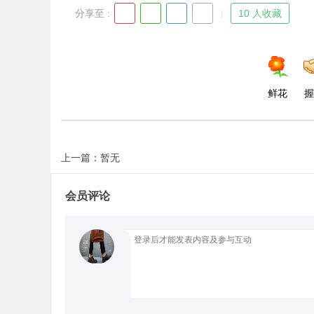
分享至 :
10 人收藏
d
鲜花
握
上一篇：暂无
会员评论