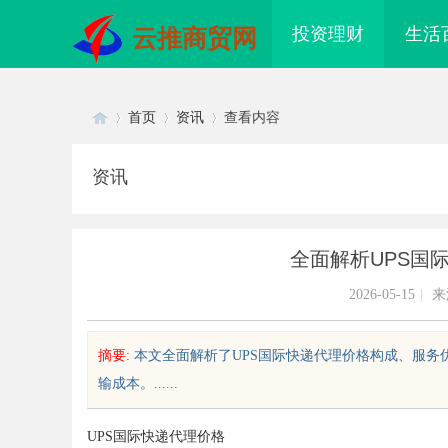
投资理财
生活
云推商贸网
首页
资讯
查看内容
资讯
Di
›
›
›
全面解析UPS国
2026-05-15
|
来
摘要
: 本文全面解析了UPS国际快递代理价格构成、服
输成本。......
sc
UPS国际快递代理价格
26年纯电轻卡囤货指南：奥铃极电
购买商标：企业品牌