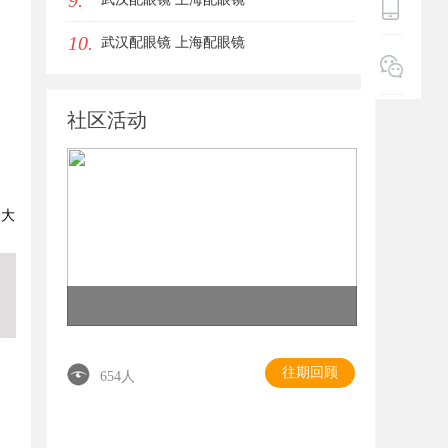
9.
10.
武汉配眼镜 上海配眼镜
社区活动
最大
往期回顾
654人