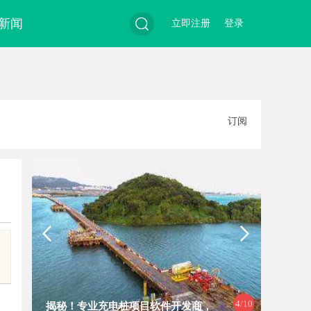
新闻
立即注册
登录
搜
订阅
索
4
/10
揭秘！专业充电桩项目软件开发商，
高精度