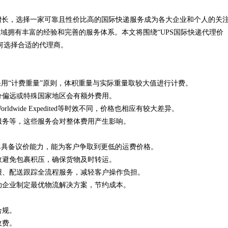
增长，选择一家可靠且性价比高的国际快递服务成为各大企业和个人的关
花钱，ai却天天给他免费派单？
域拥有丰富的经验和完善的服务体系。本文将围绕“UPS国际快递代理价
何选择合适的代理商。
采用“计费重量”原则，体积重量与实际重量取较大值进行计费。
分偏远或特殊国家地区会有额外费用。
 Worldwide Expedited等时效不同，价格也相应有较大差异。
服务等，这些服务会对整体费用产生影响。
单具备议价能力，能为客户争取到更低的运费价格。
效避免包裹积压，确保货物及时转运。
报、配送跟踪全流程服务，减轻客户操作负担。
助企业制定最优物流解决方案，节约成本。
合规。
收费。