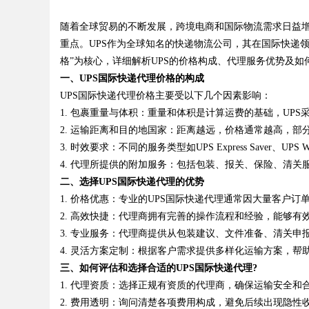
智蓝全系解析，跑得多省得多
随着全球贸易的不断发展，跨境电商和国际物流需求日益
重点。UPS作为全球知名的快递物流公司，其在国际快递领
格”为核心，详细解析UPS的价格构成、代理服务优势及如
一、UPS国际快递代理价格的构成
UPS国际快递代理价格主要受以下几个因素影响：
uz
1.
包裹重量与体积
：重量和体积是计算运费的基础，UPS
2.
运输距离和目的地国家
：距离越远，价格通常越高，部
3.
时效要求
：不同的服务类型如UPS Express Saver、UPS
4.
代理所提供的附加服务
：包括包装、报关、保险、清关
二、选择UPS国际快递代理的优势
1.
价格优惠
：专业的UPS国际快递代理通常因大量客户订
2.
高效快捷
：代理商拥有完善的操作流程和经验，能够有
3.
专业服务
：代理商提供从包装建议、文件准备、清关申
!
4.
灵活方案定制
：根据客户需求提供多样化运输方案，帮
三、如何评估和选择合适的UPS国际快递代理?
1.
代理资质
：选择正规有资质的代理商，确保运输安全和
2.
费用透明
：询问清楚各项费用构成，避免后续出现隐性