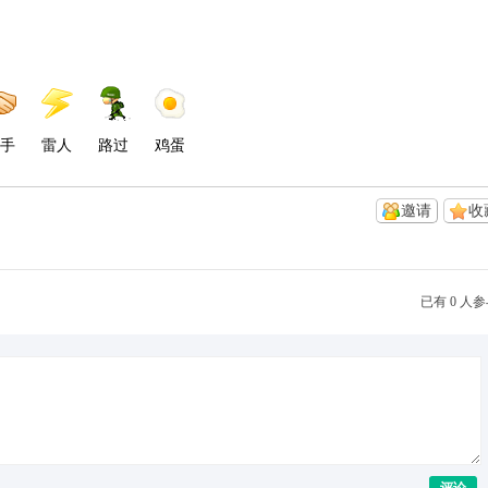
手
雷人
路过
鸡蛋
邀请
收
已有 0 人