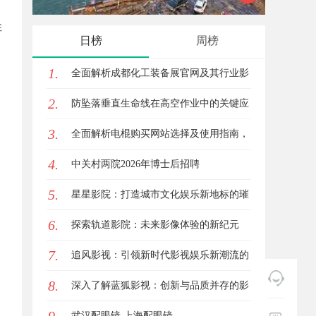
注
究竟藏着哪些行业秘诀？
的革命
日榜
周榜
1.
全面解析成都化工装备展官网及其行业影
2.
响力
防坠落垂直生命线在高空作业中的关键应
3.
用与安全保障
全面解析电棍购买网站选择及使用指南，
4.
保障安全与合法性
中关村两院2026年博士后招聘
5.
星星影院：打造城市文化娱乐新地标的璀
6.
璨明珠
探索轨道影院：未来影像体验的新纪元
7.
追风影视：引领新时代影视娱乐新潮流的
8.
创新平台
深入了解蓝狐影视：创新与品质并存的影
视平台
武汉配眼镜 上海配眼镜