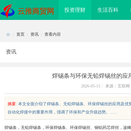
投资理财
生活百科
云推商贸网
首页
资讯
查看内容
资讯
Di
›
›
›
焊锡条与环保无铅焊锡丝的应
2026-05-15
|
来源：互联网
摘要
: 本文全面介绍了焊锡条、无铅焊锡条、环保焊锡丝的应用及
自动化焊接中的重要作用，强调了环保和产业升级趋势。......
sc
焊锡条，无铅焊锡条，环保焊锡条、环保焊锡丝、铜铝药芯焊丝，波
26年博士后招聘
高精度激光切割机：新时代工业