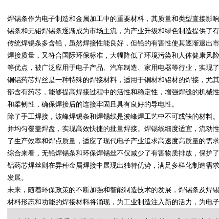
焊锡条作为电子制造和金属加工中的重要材料，其质量和类型直接影
的革命者
锡条和无铅焊锡条逐渐成为市场主流，为产业升级和绿色制造提供了
传统焊锡条多含铅，虽然焊接性能良好，但铅的有害性使其逐渐退出
焊接质量，又符合国际环保标准，大幅降低了环境污染和人体健康风
等优点，被广泛应用于电子产品、汽车制造、家用电器等行业，实现
uz
铜铝药芯焊丝是一种特殊的焊接材料，适用于铜材和铝材的焊接，尤
部含有药芯，能够提高焊接过程中的活性和稳定性，增强焊缝的机械
和柔韧性，确保焊接后的连接牢固且具有良好的导电性。
除了手工焊接，波峰焊锡条和焊锡线是波峰焊工艺中不可或缺的材料
并均匀覆盖焊盘，实现高效快捷的批量焊接。焊锡线细度适宜，流动
了生产效率和焊点质量，适应了现代电子产业追求高速度高质量的需
综合来看，无铅焊锡条和环保焊锡丝不仅减少了有害物质排放，保护
铝药芯焊丝则在异种金属焊接中展现出独特优势，满足多样化制造需
!
发展。
未来，随着环保政策的不断加强和智能制造技术的发展，焊锡条及焊
材料形态和功能的焊接材料将涌现，为工业制造注入新的活力，为电