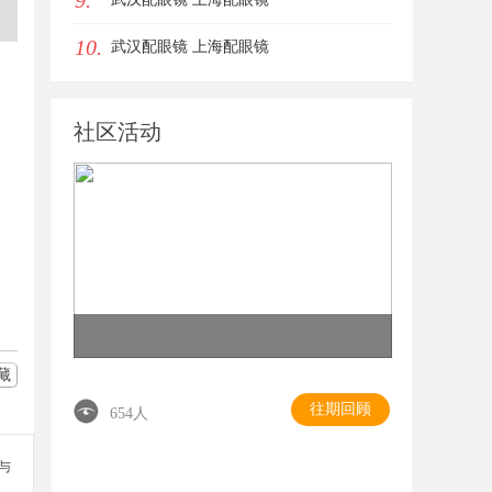
9.
10.
武汉配眼镜 上海配眼镜
社区活动
藏
往期回顾
654人
参与