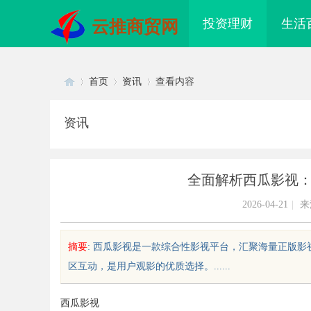
投资理财
生活
云推商贸网
首页
资讯
查看内容
资讯
Di
›
›
›
全面解析西瓜影视
2026-04-21
|
来
摘要
: 西瓜影视是一款综合性影视平台，汇聚海量正版
区互动，是用户观影的优质选择。......
sc
西瓜影视
村两院2026年博士后招聘
高精度激光切割机：