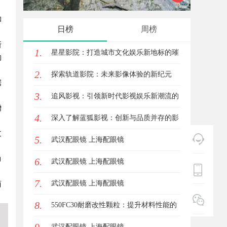
和
能
发体系
日榜
周榜
断
1.
星星影院：打造城市文化娱乐新地标的璀
的
2.
璨明珠
探索轨道影院：未来影像体验的新纪元
据
3.
追风影视：引领新时代影视娱乐新潮流的
增
4.
创新平台
深入了解蓝狐影视：创新与品质并存的影
支
5.
视平台
武汉配眼镜 上海配眼镜
力
6.
武汉配眼镜 上海配眼镜
7.
武汉配眼镜 上海配眼镜
西
8.
550FC30耐磨改性颗粒：提升材料性能的
新选择
武汉配眼镜 上海配眼镜