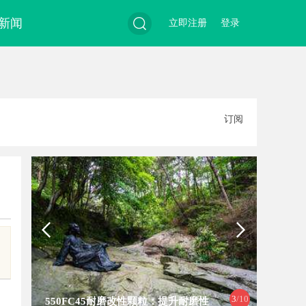
新闻
立即注册
登录
搜
订阅
索
3
/10
550FC45耐磨改性颗粒：提升耐磨性
贝净 