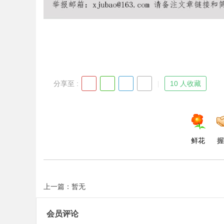
Bo
分享至 :
10 人收藏
鲜花
握
ar
上一篇：暂无
会员评论