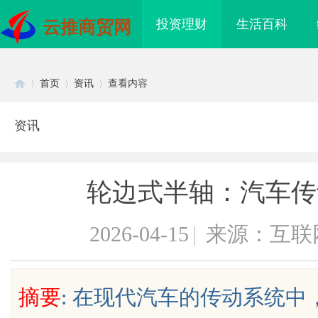
投资理财
生活百科
云推商贸网
首页
资讯
查看内容
资讯
Di
›
›
›
轮边式半轴：汽车传
2026-04-15
|
来源：互联
sc
摘要
: 在现代汽车的传动系统
C45耐磨改性颗粒：提升耐磨性
贝净 AC 国际医疗实验