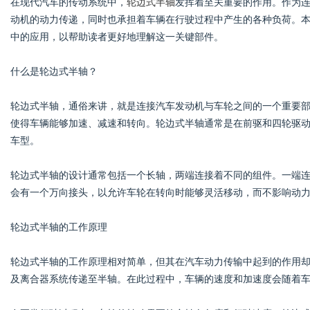
在现代汽车的传动系统中，
轮边式半轴
发挥着至关重要的作用。作为
动机的动力传递，同时也承担着车辆在行驶过程中产生的各种负荷。
中的应用，以帮助读者更好地理解这一关键部件。
什么是轮边式半轴？
Bo
轮边式半轴，通俗来讲，就是连接汽车发动机与车轮之间的一个重要
使得车辆能够加速、减速和转向。轮边式半轴通常是在前驱和四轮驱
车型。
轮边式半轴的设计通常包括一个长轴，两端连接着不同的组件。一端
会有一个万向接头，以允许车轮在转向时能够灵活移动，而不影响动
ar
轮边式半轴的工作原理
轮边式半轴的工作原理相对简单，但其在汽车动力传输中起到的作用
及离合器系统传递至半轴。在此过程中，车辆的速度和加速度会随着