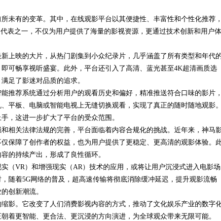
前所未有的变革。其中，在线观影平台以其便捷性、丰富性和个性化推荐
的代表之一，不仅为用户提供了海量的影视资源，更通过技术创新和用户
最新上映的大片，从热门剧集到小众纪录片，几乎涵盖了所有类型和年代
即可畅享视听盛宴。此外，平台还引入了高清、蓝光甚至4K超清画质选
，满足了影迷对品质的追求。
智能推荐系统通过分析用户的观看历史和偏好，精准推送符合口味的影片
机、平板、电脑或智能电视上无缝切换观看，实现了真正的随时随地观影
上手，这进一步扩大了平台的受众范围。
强和相关法律法规的完善，平台面临着内容合规化的挑战。近年来，神马
不仅保障了创作者的权益，也为用户提供了更稳定、更高清的观影体验。
内容的持续产出，形成了良性循环。
实（VR）和增强现实（AR）技术的应用，或将让用户沉浸式进入电影场
，随着5G网络的普及，超高速传输将彻底消除缓冲延迟，提升观影流畅
业的创新潮流。
的缩影。它改变了人们消费影视内容的方式，推动了文化娱乐产业的数字
正朝着更智能、更合法、更沉浸的方向演进，为全球观众带来无限可能。