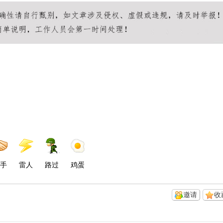
手
雷人
路过
鸡蛋
邀请
收