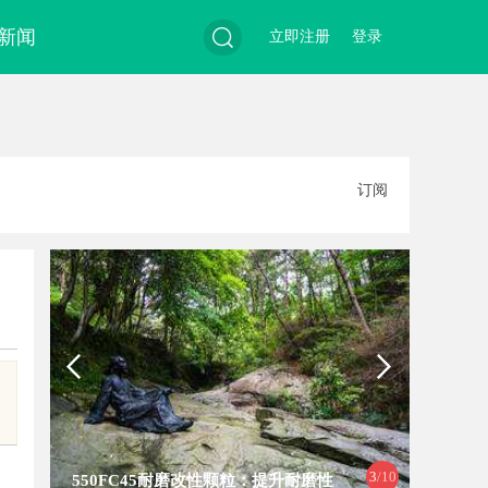
新闻
立即注册
登录
搜
订阅
索
4
/10
550FC45耐磨改性颗粒：提升耐磨性
贝净 