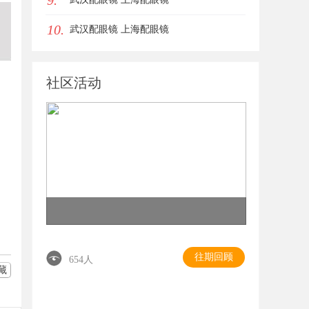
9.
10.
武汉配眼镜 上海配眼镜
社区活动
往期回顾
654人
藏