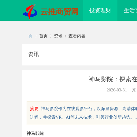
投资理财
生活
云推商贸网
首页
资讯
查看内容
资讯
Di
›
›
›
神马影院：探索
2026-03-31
|
来
摘要
: 神马影院作为在线观影平台，以海量资源、高清
进程，并探索VR、AI等未来技术，引领行业创新趋势。....
sc
神马影院
村两院2026年博士后招聘
高精度激光切割机：