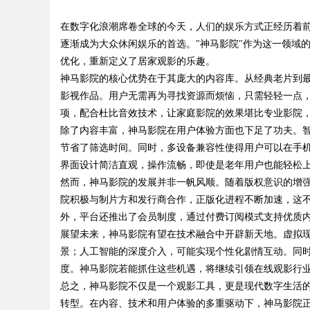
在数字化浪潮席卷全球的今天，人们的娱乐方式正经历着
的革命者
逐渐成为大众休闲娱乐的首选。"神马影院"作为这一领域
优化，重新定义了居家观影的乐趣。
神马影院的核心优势在于其庞大的内容库。从经典老片到
影视作品。用户无需再为寻找资源而烦恼，只需轻轻一点，
uz
项，配合杜比音效技术，让家庭影院的效果堪比专业影院
除了内容丰富，神马影院在用户体验方面也下足了功夫。
节省了筛选时间。同时，多设备兼容性使得用户可以在手
界面设计简洁直观，操作流畅，即使是老年用户也能轻松
然而，神马影院的发展并非一帆风顺。随着版权意识的增
院积极与制片方和发行商合作，正版化进程不断加速，这
外，平台还推出了会员制度，通过付费订阅模式支持优质
展望未来，神马影院有望在技术融合中开辟新天地。虚拟现
!
景；人工智能的深度介入，可能实现个性化剧情互动。同时
度。神马影院若能抓住这些机遇，将继续引领在线观影行
总之，神马影院不仅是一个观影工具，更是现代数字生活
转型。在内容、技术和用户体验的多重驱动下，神马影院