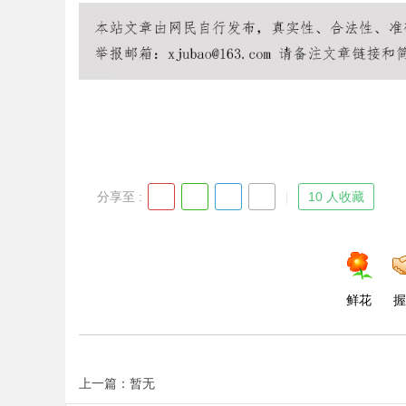
Bo
分享至 :
10 人收藏
ar
鲜花
握
上一篇：暂无