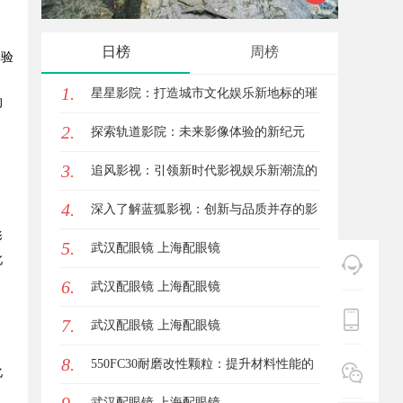
，
能
发体系
日榜
周榜
体验
1.
星星影院：打造城市文化娱乐新地标的璀
的
2.
璨明珠
探索轨道影院：未来影像体验的新纪元
3.
，
追风影视：引领新时代影视娱乐新潮流的
。
4.
创新平台
深入了解蓝狐影视：创新与品质并存的影
影
5.
视平台
武汉配眼镜 上海配眼镜
此
6.
武汉配眼镜 上海配眼镜
7.
武汉配眼镜 上海配眼镜
8.
550FC30耐磨改性颗粒：提升材料性能的
化
新选择
武汉配眼镜 上海配眼镜