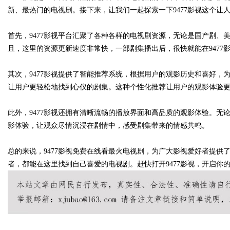
新、最热门的电视剧。接下来，让我们一起探索一下9477影视这个让
首先，9477影视平台汇聚了各种各样的电视剧资源，无论是国产剧
且，这里的资源更新速度非常快，一部剧集播出后，很快就能在9477
Bo
其次，9477影视提供了智能推荐系统，根据用户的观影历史和喜好
让用户更轻松地找到心仪的剧集。这种个性化推荐让用户的观影体验
此外，9477影视还拥有清晰流畅的播放界面和高品质的观影体验。
影体验，让观众尽情沉浸在剧情中，感受剧集带来的情感共鸣。
总的来说，9477影视免费在线看最火电视剧，为广大影视爱好者提供
ar
者，都能在这里找到自己喜爱的电视剧。赶快打开9477影视，开启你